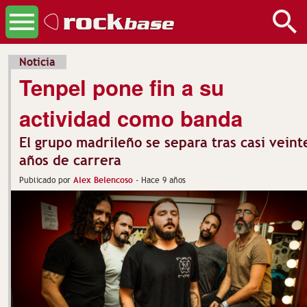
Noticia
Tenpel pone fin a su
actividad como banda
El grupo madrileño se separa tras casi veint
años de carrera
Alex Belencoso
Publicado por
-
Hace 9 años