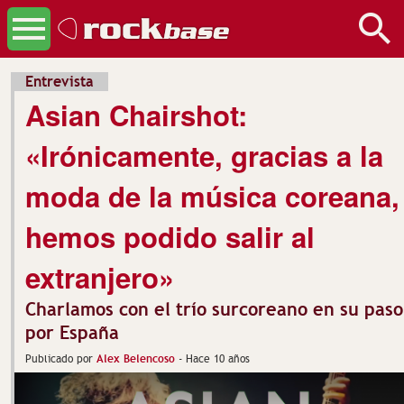
Entrevista
Asian Chairshot:
«Irónicamente, gracias a la
moda de la música coreana,
hemos podido salir al
extranjero»
Charlamos con el trío surcoreano en su paso
por España
Alex Belencoso
Publicado por
-
Hace 10 años