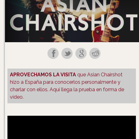
APROVECHAMOS LA VISITA
que Asian Chairshot
hizo a España para conocerlos personalmente y
charlar con ellos. Aquí llega la prueba en forma de
vídeo.